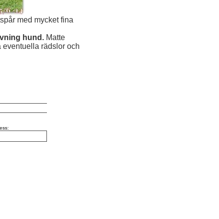
ltspår med mycket fina
vning hund.
Matte
a eventuella rädslor och
ess: