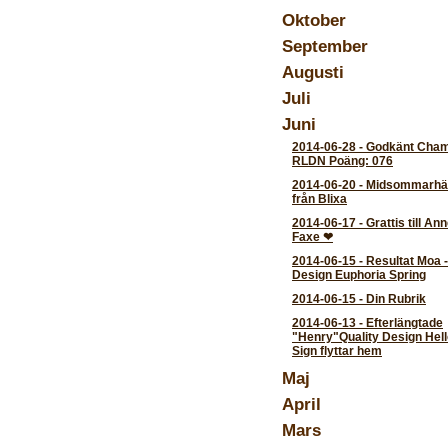
Oktober
September
Augusti
Juli
Juni
2014-06-28
-
Godkänt Cham
RLDN Poäng: 076
2014-06-20
-
Midsommarhäl
från Blixa
2014-06-17
-
Grattis till An
Faxe ❤
2014-06-15
-
Resultat Moa -
Design Euphoria Spring
2014-06-15
-
Din Rubrik
2014-06-13
-
Efterlängtade
"Henry"Quality Design Hell
Sign flyttar hem
Maj
April
Mars