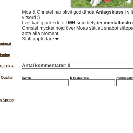
Moa & Christel har blivit godkända
Anlagsklass
i vi
vitsord :)
I veckan gjorde de ett
MH
som betyder
mentalbeskri
Christel mycket nöjd över Moas sätt att snabbt släpp
anta alla moment.
Stolt uppfödare
❤
pionat
sning
Antal kommentarer:
0
ne, Erik &
 Quality
Namn:
E-postadress:
Hemsideadr
o Spring