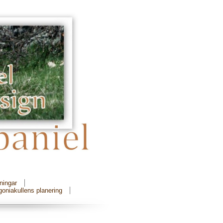
ningar
oniakullens planering