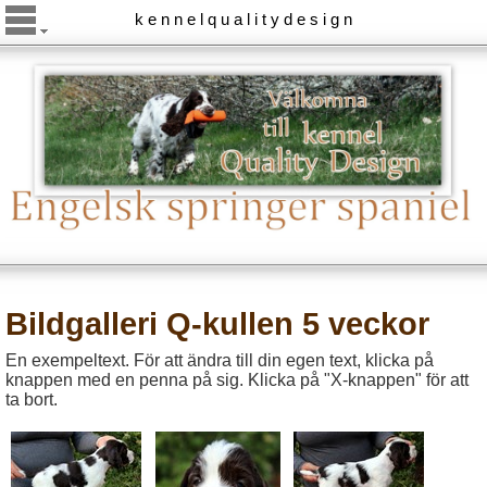
k e n n e l q u a l i t y d e s i g n
Bildgalleri Q-kullen 5 veckor
En exempeltext. För att ändra till din egen text, klicka på
knappen med en penna på sig. Klicka på "X-knappen" för att
ta bort.