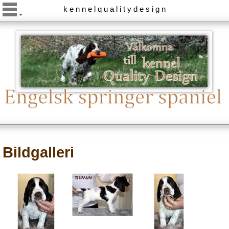
k e n n e l q u a l i t y d e s i g n
Bildgalleri