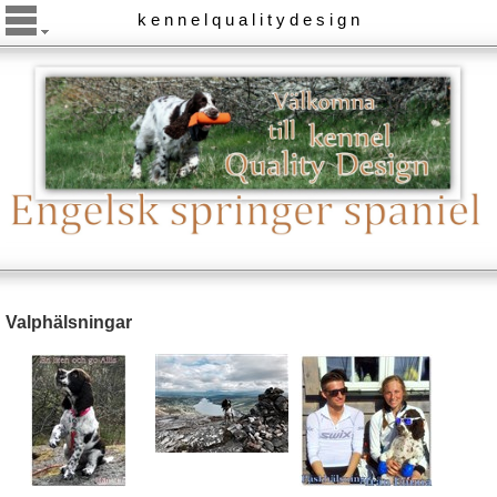
k e n n e l q u a l i t y d e s i g n
Valphälsningar